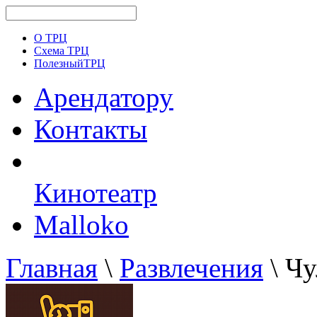
О ТРЦ
Схема ТРЦ
ПолезныйТРЦ
Арендатору
Контакты
Кинотеатр
Malloko
Главная
\
Развлечения
\ Чу