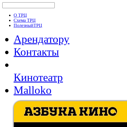
О ТРЦ
Схема ТРЦ
ПолезныйТРЦ
Арендатору
Контакты
Кинотеатр
Malloko